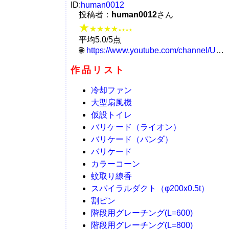
ID:
human0012
投稿者：
human0012
さん
★
★★★★
★★★★
平均5.0/5点
https://www.youtube.com/channel/UCQ6StxNHAD_MmMYADo4Mpnw
作品リスト
冷却ファン
大型扇風機
仮設トイレ
バリケード（ライオン）
バリケード（パンダ）
バリケード
カラーコーン
蚊取り線香
スパイラルダクト（φ200x0.5t）
割ピン
階段用グレーチング(L=600)
階段用グレーチング(L=800)