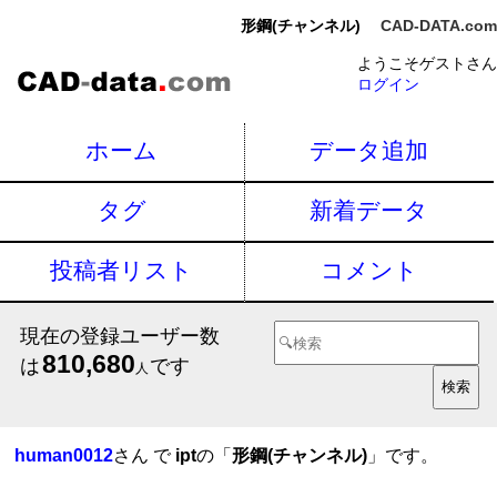
形鋼(チャンネル)
CAD-DATA.com
ようこそゲストさん
ログイン
ホーム
データ追加
タグ
新着データ
投稿者リスト
コメント
現在の登録ユーザー数
810,680
は
です
人
human0012
さん で
ipt
の「
形鋼(チャンネル)
」です。