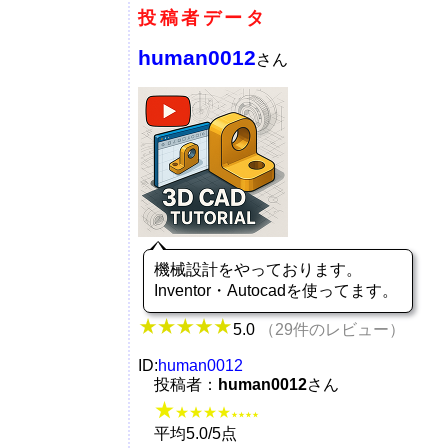
投稿者データ
human0012
さん
機械設計をやっております。
Inventor・Autocadを使ってます。
5.0
（29件のレビュー）
ID:
human0012
投稿者：
human0012
さん
★
★★★★
★★★★
平均5.0/5点