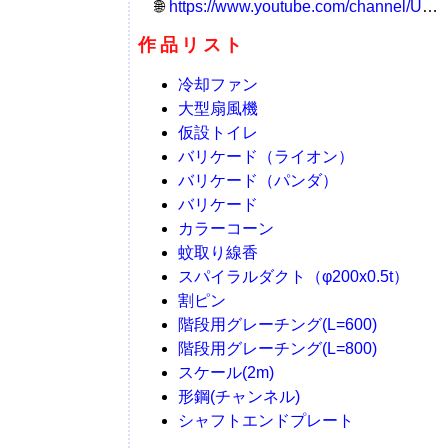
https://www.youtube.com/channel/UCQ6StxNHAD_MmMYADo4Mpnw
作品リスト
冷却ファン
大型扇風機
仮設トイレ
バリケード（ライオン）
バリケード（パンダ）
バリケード
カラーコーン
蚊取り線香
スパイラルダクト（φ200x0.5t）
割ピン
階段用グレーチング(L=600)
階段用グレーチング(L=800)
スケール(2m)
形鋼(チャンネル)
シャフトエンドプレート