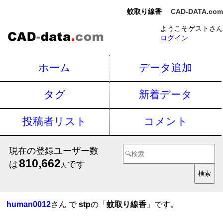
蚊取り線香
CAD-DATA.com
ようこそゲストさん
ログイン
ホーム
データ追加
タグ
新着データ
投稿者リスト
コメント
現在の登録ユーザー数
810,662
は
です
人
human0012
さん で
stp
の「
蚊取り線香
」です。