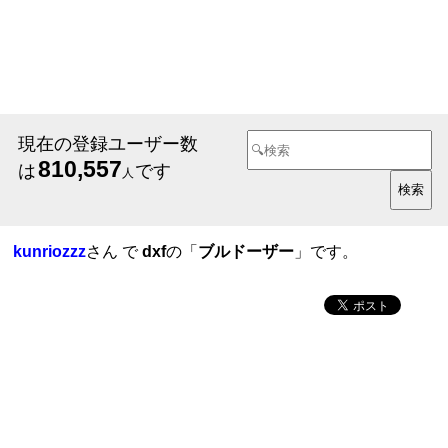
現在の登録ユーザー数
810,557
は
です
人
kunriozzz
さん で
dxf
の「
ブルドーザー
」です。