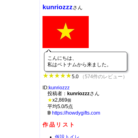
kunriozzz
さん
こんにちは、
私はベトナムから来ました。
5.0
（574件のレビュー）
ID:
kunriozzz
投稿者：
kunriozzz
さん
★
x
2,869
個
平均5.0/5点
https://howdygifts.com
作品リスト
仮設トイレ