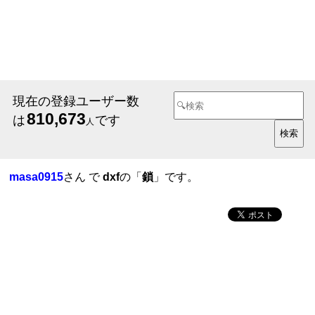
現在の登録ユーザー数
810,673
は
です
人
masa0915
さん で
dxf
の「
鎖
」です。