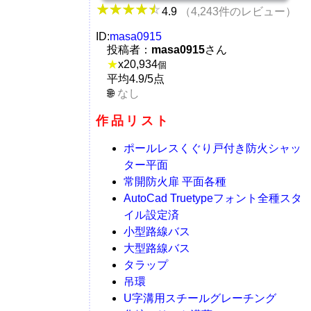
4.9
（4,243件のレビュー）
ID:
masa0915
投稿者：
masa0915
さん
★
x
20,934
個
平均4.9/5点
なし
作品リスト
ポールレスくぐり戸付き防火シャッ
ター平面
常開防火扉 平面各種
AutoCad Truetypeフォント全種スタ
イル設定済
小型路線バス
大型路線バス
タラップ
吊環
U字溝用スチールグレーチング