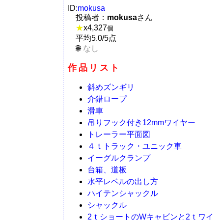
ID:
mokusa
投稿者：
mokusa
さん
★
x
4,327
個
平均5.0/5点
なし
作品リスト
斜めズンギリ
介錯ロープ
滑車
吊りフック付き12mmワイヤー
トレーラー平面図
４ｔトラック・ユニック車
イーグルクランプ
台箱、道板
水平レベルの出し方
ハイテンシャックル
シャックル
2ｔショートのWキャビンと2ｔワイ