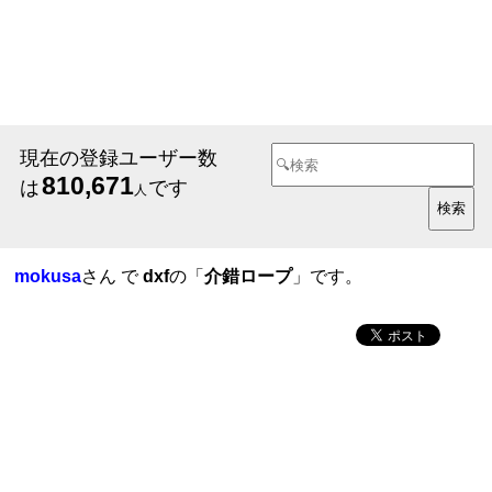
現在の登録ユーザー数
810,671
は
です
人
mokusa
さん で
dxf
の「
介錯ロープ
」です。