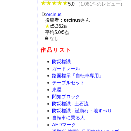
5.0
（1,081件のレビュー）
ID:
orcinus
投稿者：
orcinus
さん
★
x
5,362
個
平均5.0/5点
なし
作品リスト
防災標識
ガードレール
路面標示「自転車専用」
テーブルセット
東屋
間知ブロック
防災標識 - 土石流
防災標識 - 崖崩れ・地すべり
自転車に乗る人
AEDマーク