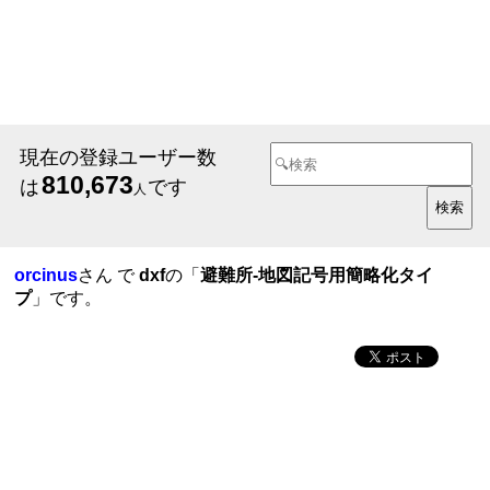
現在の登録ユーザー数
810,673
は
です
人
orcinus
さん で
dxf
の「
避難所-地図記号用簡略化タイ
プ
」です。