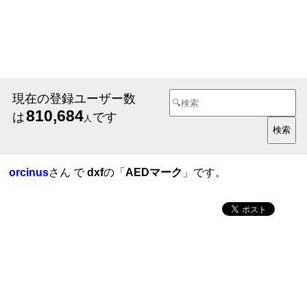
現在の登録ユーザー数
810,684
は
です
人
orcinus
さん で
dxf
の「
AEDマーク
」です。