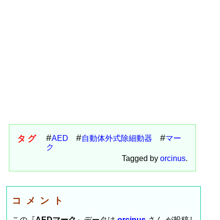
タグ
AED
自動体外式除細動器
マー
ク
Tagged by
orcinus
.
コメント
この『
AEDマーク
』データは
orcinus
さん が投稿し