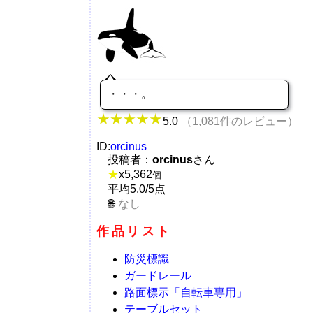
・・・。
5.0
（1,081件のレビュー）
ID:
orcinus
投稿者：
orcinus
さん
★
x
5,362
個
平均5.0/5点
なし
作品リスト
防災標識
ガードレール
路面標示「自転車専用」
テーブルセット