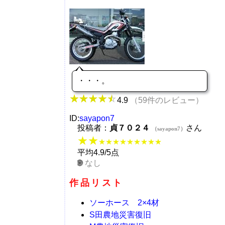
・・・。
4.9
（59件のレビュー）
ID:
sayapon7
投稿者：
貞７０２４
さん
（sayapon7）
★★
★★★★★★★★★
平均4.9/5点
なし
作品リスト
ソーホース 2×4材
S田農地災害復旧