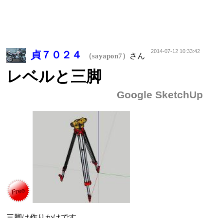
2014-07-12 10:33:42
貞７０２４
さん
（sayapon7）
レベルと三脚
Google SketchUp
三脚は作りかけです。