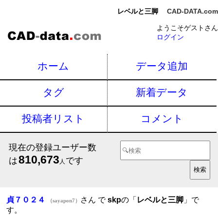
レベルと三脚
CAD-DATA.com
ようこそゲストさん
ログイン
ホーム
データ追加
タグ
新着データ
投稿者リスト
コメント
現在の登録ユーザー数
810,673
は
です
人
貞７０２４
さん で
skp
の「
レベルと三脚
」で
（sayapon7）
す。