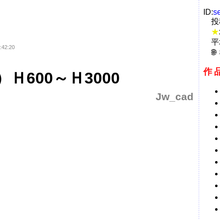
ID:
s
投
★
平
:42:20
作
Ｈ600～Ｈ3000
Jw_cad