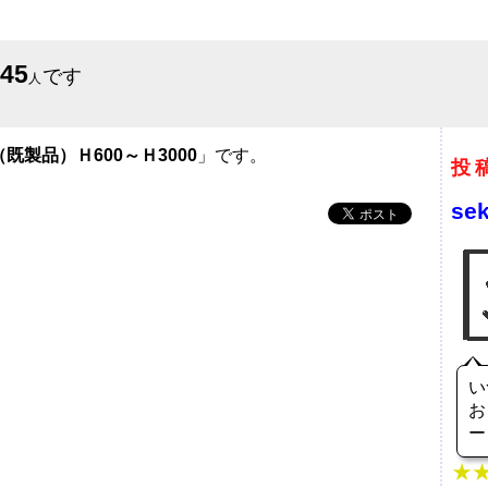
645
です
人
既製品）Ｈ600～Ｈ3000
」です。
投
sek
い
お
ー