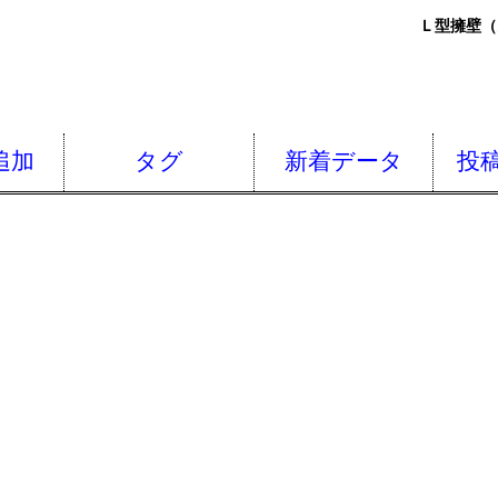
Ｌ型擁壁（既
追加
タグ
新着データ
投