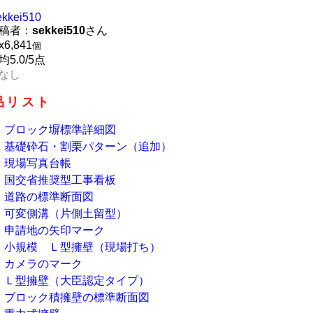
ekkei510
稿者：
sekkei510
さん
x
6,841
個
均5.0/5点
なし
品リスト
ブロック塀標準詳細図
基礎砕石・割栗パターン（追加）
現場写真台帳
国交省推奨型工事看板
道路の標準断面図
可変側溝（片側土留型）
申請地の矢印マーク
小規模 Ｌ型擁壁（現場打ち）
カメラのマーク
Ｌ型擁壁（大臣認定タイプ）
ブロック積擁壁の標準断面図