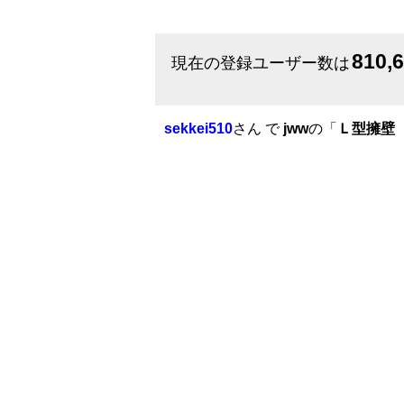
810,
現在の登録ユーザー数は
sekkei510
さん で
jww
の「
Ｌ型擁壁（