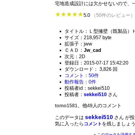
宅地造成設計には欠かせないので、
5.0
（50件のレビュー
タイトル：Ｌ型擁壁（既製品）Ｈ6
サイズ：218,957 byte
拡張子：jww
ＣＡＤ：
Jw_cad
次元：2D
登録日：2015-07-17 15:42:20
ダウンロード： 3,826 回
コメント：50件
動作報告：0件
投稿者id：sekkei510
投稿者：
sekkei510
さん
tomo1581、他49人のコメント
sekkei510
このデータは
さん が
気に入ったら
を残しましょ
コメント
»
このデータを評価す