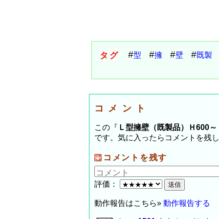
タグ
型
擁
壁
既製
コメント
この『
Ｌ型擁壁（既製品）Ｈ600～Ｈ
です。気に入ったらコメントを残
コメントを残す
評価：
動作報告はこちら»
動作報告する