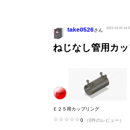
take0526
2023-10-20 14:4
さん
ねじなし管用カッ
Ｅ２５用カップリング
0
（0件のレビュー）