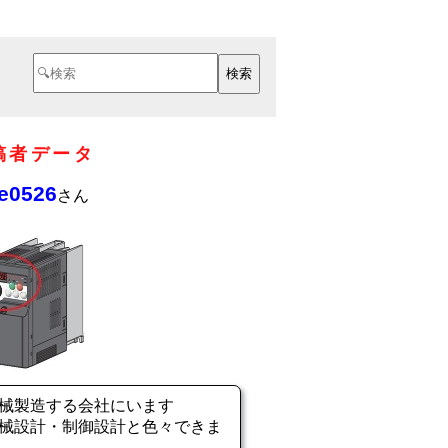
稿者データ
ke0526
さん
械製造する会社にいます
械設計・制御設計と色々できま