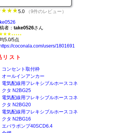
5.0
（9件のレビュー）
ake0526
稿者：
take0526
さん
★★★
★★★★★
均5.0/5点
https://coconala.com/users/1801691
品リスト
コンセント取付枠
オールインアンカー
電気配線用フレキシブルホースコネ
クタ N2BG25
電気配線用フレキシブルホースコネ
クタ N2BG20
電気配線用フレキシブルホースコネ
クタ N2BG16
エバラポンプ40SCD6.4