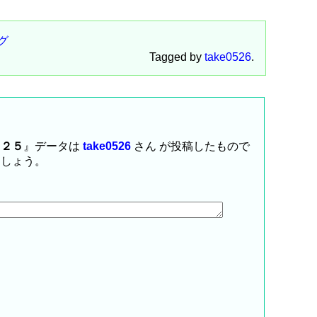
グ
Tagged by
take0526
.
Ｅ２５
』データは
take0526
さん が投稿したもので
ましょう。