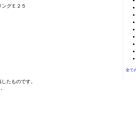
リングＥ２５
全て
稿したものです。
う。