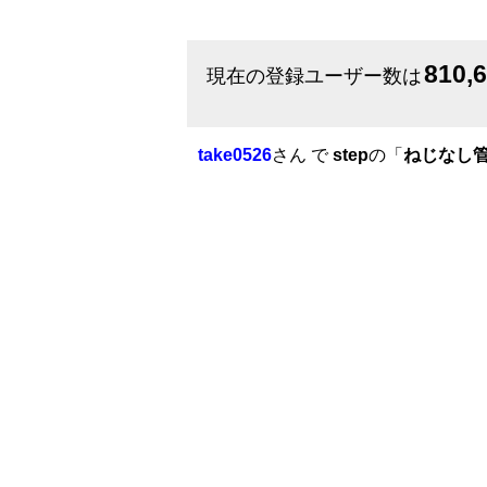
810,
現在の登録ユーザー数は
take0526
さん で
step
の「
ねじなし