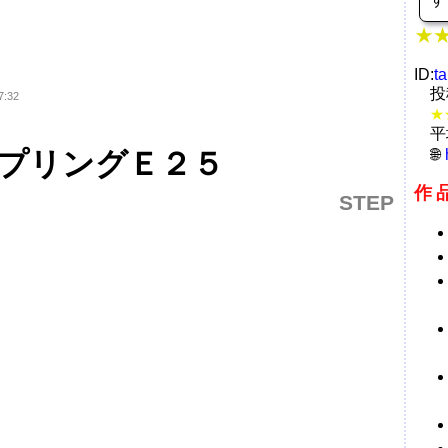
ID:
t
投
7:32
★
平
プリングＥ２５
作
STEP