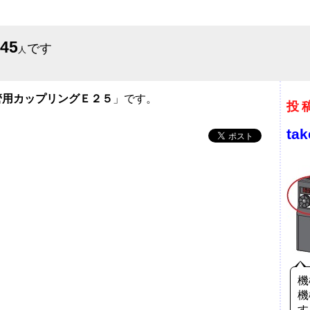
645
です
人
管用カップリングＥ２５
」です。
投
ta
機
機
す