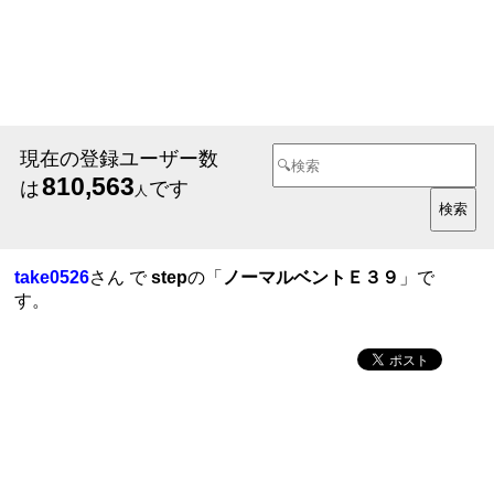
現在の登録ユーザー数
810,563
は
です
人
take0526
さん で
step
の「
ノーマルベントＥ３９
」で
す。