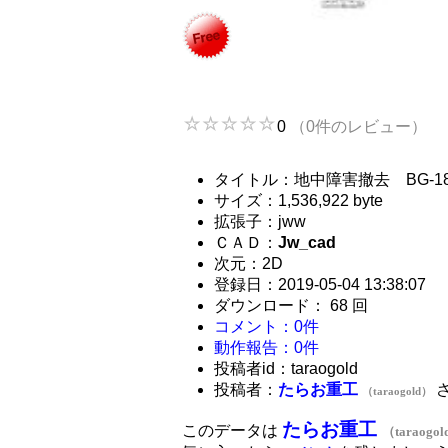
0
（0件のレビュー）
タイトル：地中障害撤去 BG-1
サイズ：1,536,922 byte
拡張子：jww
ＣＡＤ：
Jw_cad
次元：2D
登録日：2019-05-04 13:38:07
ダウンロード： 68 回
コメント：0件
動作報告：0件
投稿者id：taraogold
投稿者：
たらお重工
（taraogold）
たらお重工
このデータは
（taraogo