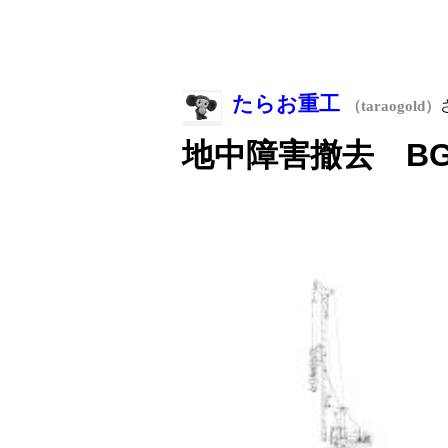
たらお重工
（taraogold）
地中障害撤去 BG-