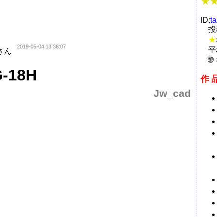
ID:
t
投
★
2019-05-04 13:38:07
平
さん
18H
作
Jw_cad