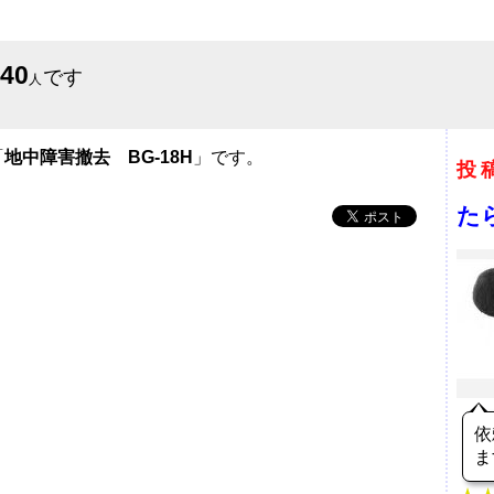
640
です
人
「
地中障害撤去 BG-18H
」です。
投
た
依
ま