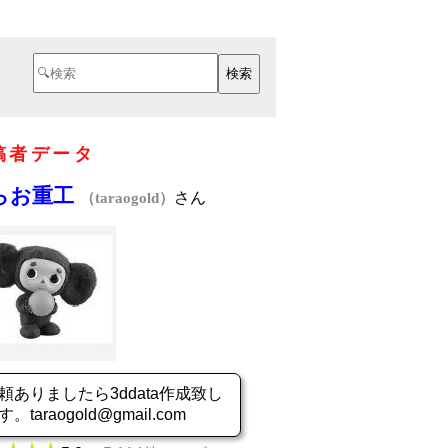
稿者データ
らお重工
さん
（taraogold）
頼ありましたら3ddata作成致し
す。taraogold@gmail.com