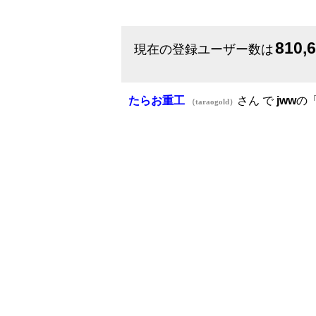
810,
現在の登録ユーザー数は
たらお重工
さん で
jww
の
（taraogold）