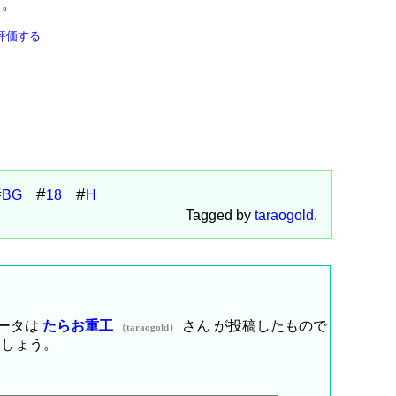
う。
評価する
BG
18
H
Tagged by
taraogold
.
ータは
たらお重工
さん が投稿したもので
（taraogold）
ましょう。