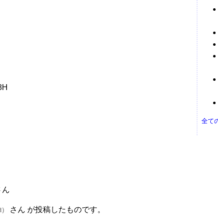
8H
全て
さん
さん が投稿したものです。
ld）