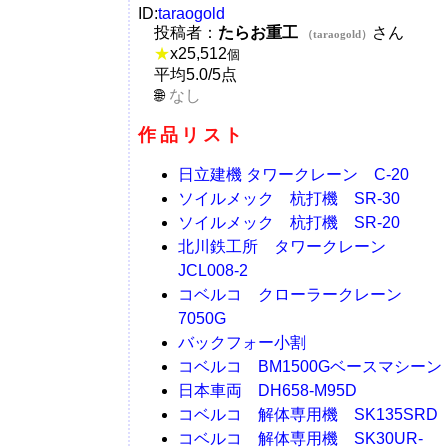
ID:
taraogold
投稿者：
たらお重工
さん
（taraogold）
★
x
25,512
個
平均5.0/5点
なし
作品リスト
日立建機 タワークレーン C-20
ソイルメック 杭打機 SR-30
ソイルメック 杭打機 SR-20
北川鉄工所 タワークレーン
JCL008-2
コベルコ クローラークレーン
7050G
バックフォー小割
コベルコ BM1500Gベースマシーン
日本車両 DH658-M95D
コベルコ 解体専用機 SK135SRD
コベルコ 解体専用機 SK30UR-