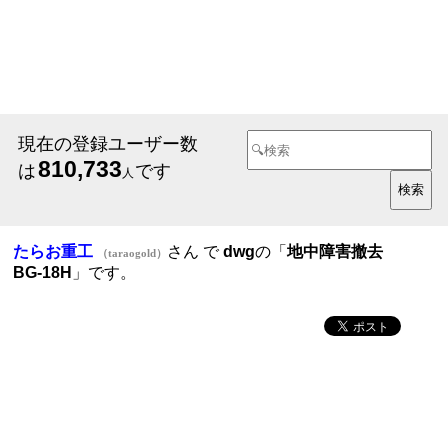
現在の登録ユーザー数
810,733
は
です
人
たらお重工
さん で
dwg
の「
地中障害撤去
（taraogold）
BG-18H
」です。