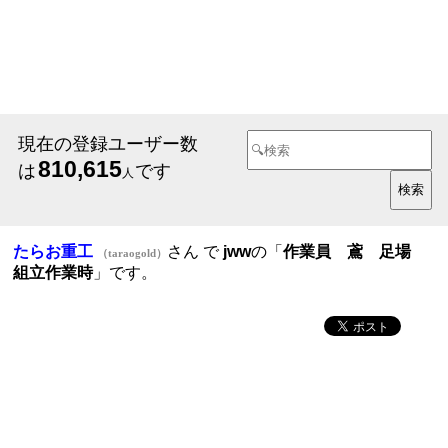
現在の登録ユーザー数
810,615
は
です
人
たらお重工
さん で
jww
の「
作業員 鳶 足場
（taraogold）
組立作業時
」です。