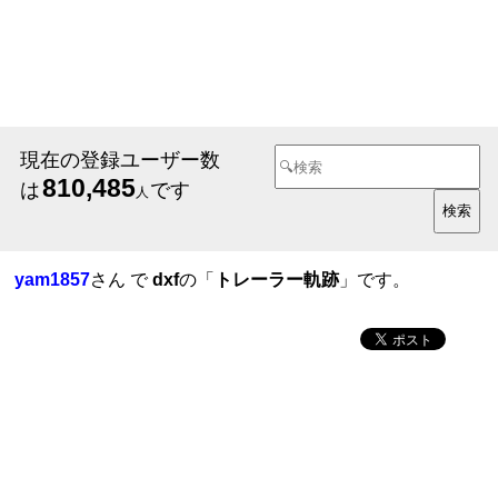
現在の登録ユーザー数
810,485
は
です
人
yam1857
さん で
dxf
の「
トレーラー軌跡
」です。