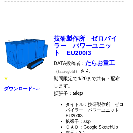
技研製作所 ゼロパイ
ラー パワーユニッ
ト EU200I3
たらお重工
DATA投稿者：
さん
（taraogold）
★
期間限定で4/20まで共有・配布
します。
ダウンロード
へ»
skp
拡張子：
タイトル：技研製作所 ゼロ
パイラー パワーユニット
EU200I3
拡張子：skp
ＣＡＤ：Google SketchUp
次元：3D