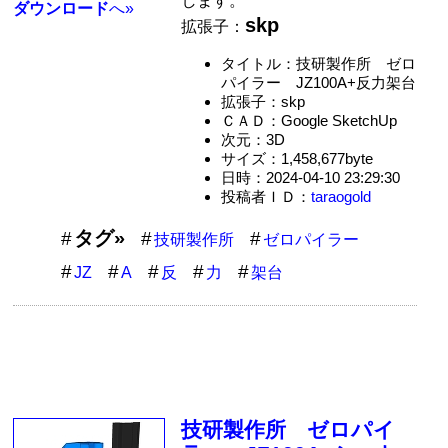
します。
ダウンロード
へ»
skp
拡張子：
タイトル：技研製作所 ゼロ
パイラー JZ100A+反力架台
拡張子：skp
ＣＡＤ：Google SketchUp
次元：3D
サイズ：1,458,677byte
日時：2024-04-10 23:29:30
投稿者ＩＤ：
taraogold
タグ»
技研製作所
ゼロパイラー
JZ
A
反
力
架台
技研製作所 ゼロパイ