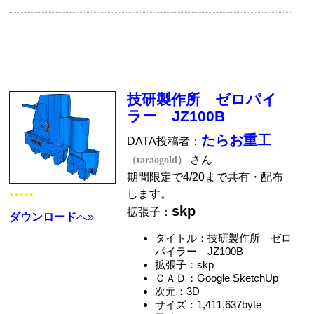
技研製作所 ゼロパイ
ラー JZ100B
たらお重工
DATA投稿者：
さん
（taraogold）
期間限定で4/20まで共有・配布
します。
★★★★★
skp
拡張子：
ダウンロード
へ»
タイトル：技研製作所 ゼロ
パイラー JZ100B
拡張子：skp
ＣＡＤ：Google SketchUp
次元：3D
サイズ：1,411,637byte