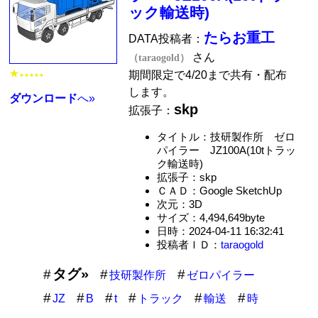
ック輸送時)
たらお重工
DATA投稿者：
さん
（taraogold）
★
期間限定で4/20まで共有・配布
★★★★★
します。
ダウンロード
へ»
skp
拡張子：
タイトル：技研製作所 ゼロ
パイラー JZ100A(10tトラッ
ク輸送時)
拡張子：skp
ＣＡＤ：Google SketchUp
次元：3D
サイズ：4,494,649byte
日時：2024-04-11 16:32:41
投稿者ＩＤ：
taraogold
タグ»
技研製作所
ゼロパイラー
JZ
B
t
トラック
輸送
時