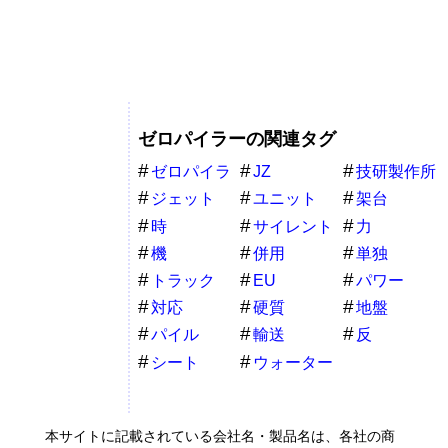
ゼロパイラーの関連タグ
ゼロパイラ
JZ
技研製作所
ー
ジェット
ユニット
架台
時
サイレント
力
パイラー
機
併用
単独
トラック
EU
パワー
対応
硬質
地盤
パイル
輸送
反
シート
ウォーター
本サイトに記載されている会社名・製品名は、各社の商