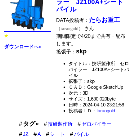
ラー JZ100A+シート
パイル
たらお重工
DATA投稿者：
さん
（taraogold）
★
期間限定で4/20まで共有・配布
します。
ダウンロード
へ»
skp
拡張子：
タイトル：技研製作所 ゼロ
パイラー JZ100A+シートパ
イル
拡張子：skp
ＣＡＤ：Google SketchUp
次元：3D
サイズ：1,680,020byte
日時：2024-04-10 23:21:58
投稿者ＩＤ：
taraogold
タグ»
技研製作所
ゼロパイラー
JZ
A
シート
パイル