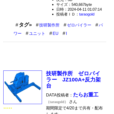
サイズ：540,667byte
日時：2024-04-11 01:07:14
投稿者ＩＤ：
taraogold
タグ»
技研製作所
ゼロパイラー
パ
ワー
ユニット
EU
I
技研製作所 ゼロパイ
ラー JZ100A+反力架
台
たらお重工
DATA投稿者：
さん
（taraogold）
期間限定で4/20まで共有・配布
★★★★★