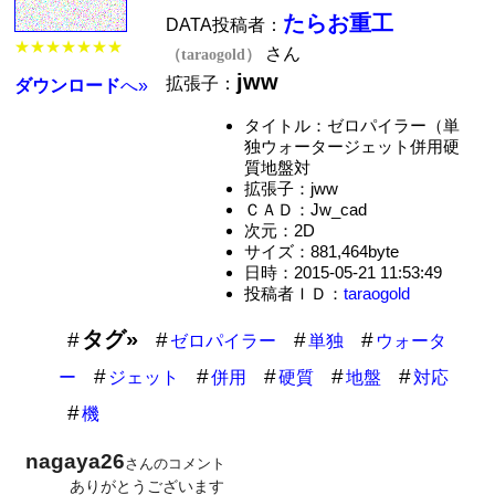
たらお重工
DATA投稿者：
★★★★★★★
さん
（taraogold）
jww
拡張子：
ダウンロード
へ»
タイトル：ゼロパイラー（単
独ウォータージェット併用硬
質地盤対
拡張子：jww
ＣＡＤ：Jw_cad
次元：2D
サイズ：881,464byte
日時：2015-05-21 11:53:49
投稿者ＩＤ：
taraogold
タグ»
ゼロパイラー
単独
ウォータ
ー
ジェット
併用
硬質
地盤
対応
機
nagaya26
さんのコメント
ありがとうございます