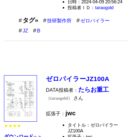
日時：2024-04-09 20:56:24
投稿者ＩＤ：
taraogold
タグ»
技研製作所
ゼロパイラー
JZ
B
ゼロパイラーJZ100A
たらお重工
DATA投稿者：
さん
（taraogold）
jwc
拡張子：
タイトル：ゼロパイラー
★★★★
JZ100A
拡張子：jwc
ダウンロード
へ»