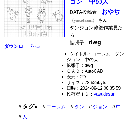
ョン 中の人
おやぢ
DATA投稿者：
さん
（yasudasan）
ダンジョン修復作業員た
ち
dwg
拡張子：
ダウンロード
へ»
タイトル：ゴーレム ダン
ジョン 中の人
拡張子：dwg
ＣＡＤ：AutoCAD
次元：2D
サイズ：78,525byte
日時：2024-08-12 08:35:59
投稿者ＩＤ：
yasudasan
タグ»
ゴーレム
ダン
ジョン
中
人