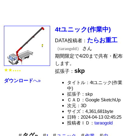
4tユニック(作業中)
たらお重工
DATA投稿者：
さん
（taraogold）
期間限定で4/20まで共有・配布
します。
skp
★★
拡張子：
★★★★
ダウンロード
へ»
タイトル：4tユニック(作業
中)
拡張子：skp
ＣＡＤ：Google SketchUp
次元：3D
サイズ：4,361,681byte
日時：2024-04-13 02:45:25
投稿者ＩＤ：
taraogold
タグ»
t
ユニック
作業
中