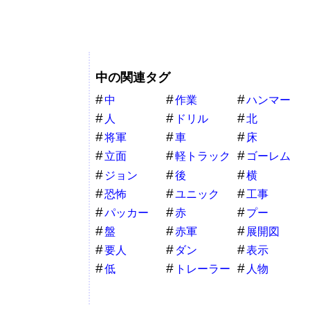
中の関連タグ
中
作業
ハンマー
人
ドリル
北
将軍
車
床
立面
軽トラック
ゴーレム
ジョン
後
横
恐怖
ユニック
工事
パッカー
赤
プー
盤
赤軍
展開図
要人
ダン
表示
低
トレーラー
人物