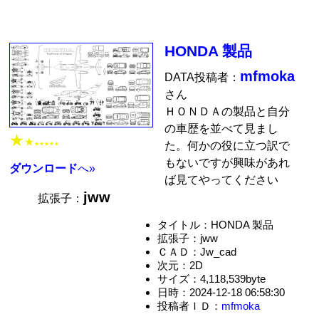
HONDA 製品
mfmoka
DATA投稿者：
さん
ＨＯＮＤＡの製品と自分
の車歴を並べて見まし
★
★
た。何かの役に立つ訳で
★★★★★
もないですが興味があれ
ダウンロード
へ»
ば見てやってください
jww
拡張子：
タイトル：HONDA 製品
拡張子：jww
ＣＡＤ：Jw_cad
次元：2D
サイズ：4,118,539byte
日時：2024-12-18 06:58:30
投稿者ＩＤ：
mfmoka