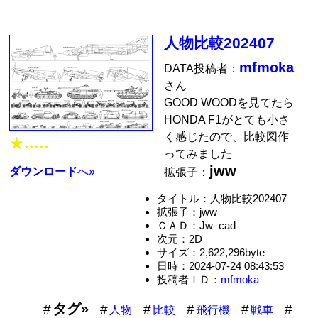
人物比較202407
mfmoka
DATA投稿者：
さん
GOOD WOODを見てたら
HONDA F1がとても小さ
く感じたので、比較図作
★
★★★★★
ってみました
jww
ダウンロード
へ»
拡張子：
タイトル：人物比較202407
拡張子：jww
ＣＡＤ：Jw_cad
次元：2D
サイズ：2,622,296byte
日時：2024-07-24 08:43:53
投稿者ＩＤ：
mfmoka
タグ»
人物
比較
飛行機
戦車