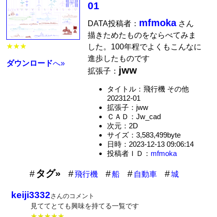
01
mfmoka
DATA投稿者：
さん
描きためたものをならべてみま
★★★
した。100年程でよくもこんなに
進歩したものです
ダウンロード
へ»
jww
拡張子：
タイトル：飛行機 その他
202312-01
拡張子：jww
ＣＡＤ：Jw_cad
次元：2D
サイズ：3,583,499byte
日時：2023-12-13 09:06:14
投稿者ＩＤ：
mfmoka
タグ»
飛行機
船
自動車
城
keiji3332
さんのコメント
見ててとても興味を持てる一覧です
★★★★★