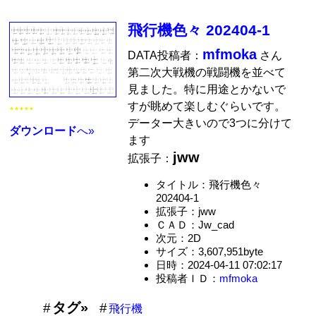
飛行機色々 202404-1
mfmoka
DATA投稿者：
さん
第二次大戦機の戦闘機を並べて
見ました。特に用途とかないで
すが眺めて楽しむぐらいです。
★★★★★
データー大きいので3つに分けて
ダウンロード
へ»
ます
jww
拡張子：
タイトル：飛行機色々
202404-1
拡張子：jww
ＣＡＤ：Jw_cad
次元：2D
サイズ：3,607,951byte
日時：2024-04-11 07:02:17
投稿者ＩＤ：
mfmoka
タグ»
飛行機