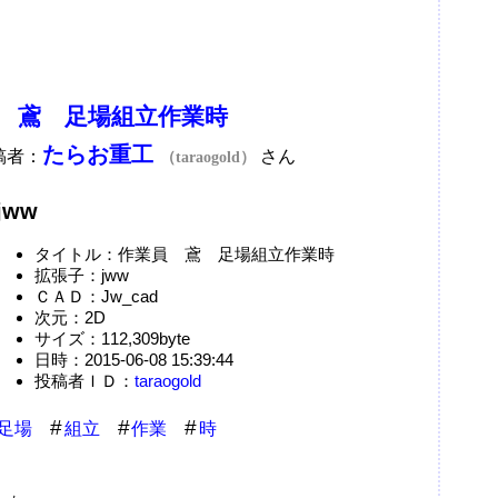
 鳶 足場組立作業時
たらお重工
稿者：
さん
（taraogold）
jww
タイトル：作業員 鳶 足場組立作業時
拡張子：jww
ＣＡＤ：Jw_cad
次元：2D
サイズ：112,309byte
日時：2015-06-08 15:39:44
投稿者ＩＤ：
taraogold
足場
組立
作業
時