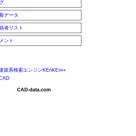
グ
着データ
稿者リスト
メント
建築系検索エンジンKEnKEn👀
CAD
CAD-data.com