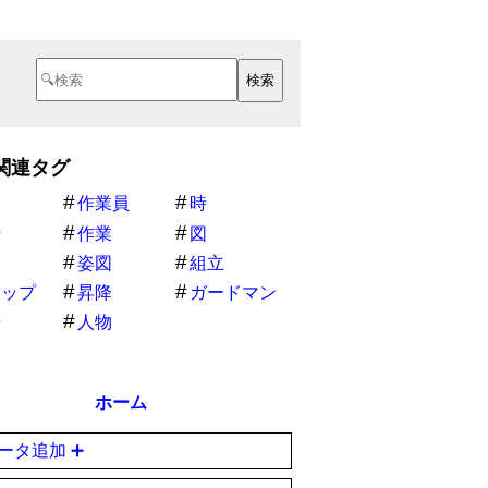
関連タグ
作業員
時
行
作業
図
姿図
組立
ラップ
昇降
ガードマン
場
人物
ホーム
ータ追加 ➕