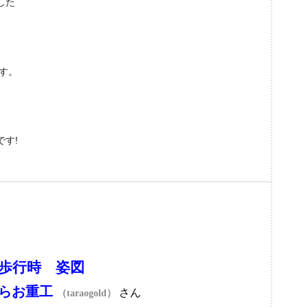
した
す。
す!
歩行時 姿図
らお重工
さん
（taraogold）