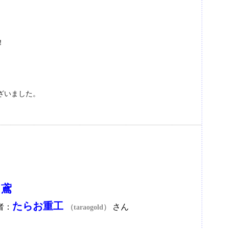
！
ざいました。
 鳶
たらお重工
者：
さん
（taraogold）