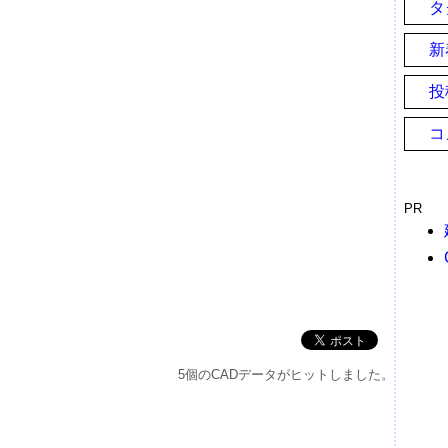
タ
新
投
コ
PR
5個のCADデータがヒットしました。