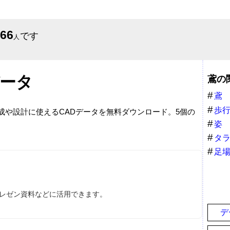
666
です
人
データ
鳶の
鳶
歩
作成や設計に使えるCADデータを無料ダウンロード。5個の
姿
タ
足
プレゼン資料などに活用できます。
デ