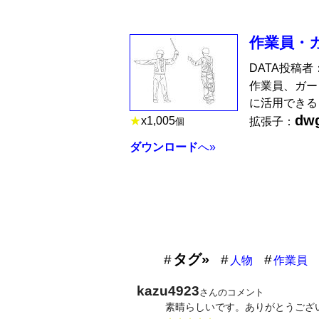
作業員・
DATA投稿者
作業員、ガー
に活用できる
dw
★
x
1,005
拡張子：
個
ダウンロード
へ»
タグ»
人物
作業員
kazu4923
さんのコメント
素晴らしいです。ありがとうござ