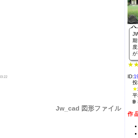
J
期
度
ID:
1
03:22
投
★
平
Jw_cad 図形ファイル
作