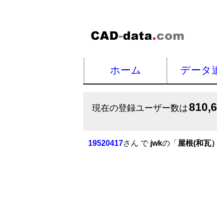
ホーム
データ
810,
現在の登録ユーザー数は
19520417
さん で
jwk
の「
屋根(和瓦