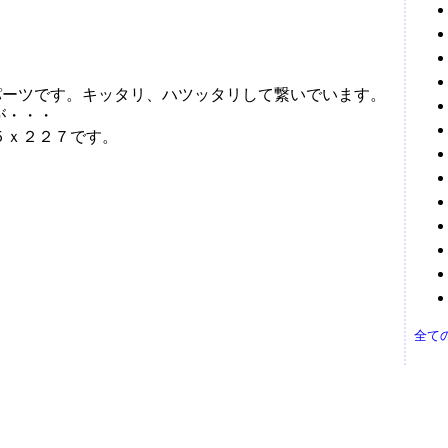
面用パーツです。キッタリ、ハツッタリして繋いでいます。
が・・・
５ｘ２２７です。
）
全て