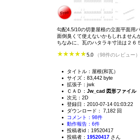
勾配4.5/10の切妻屋根の立面平
面倒臭くて使えないかもしれません
ちなみに、瓦のハタラキ寸法は２６
5.0
（98件のレビュー
タイトル：屋根(和瓦）
サイズ：83,442 byte
拡張子：jwk
ＣＡＤ：
Jw_cad 図形ファイル
次元：2D
登録日：2010-07-14 01:03:22
ダウンロード： 7,182 回
コメント：98件
動作報告：6件
投稿者id：19520417
投稿者：
19520417
さん