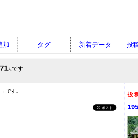
追加
タグ
新着データ
投
671
です
人
）
」です。
投
19