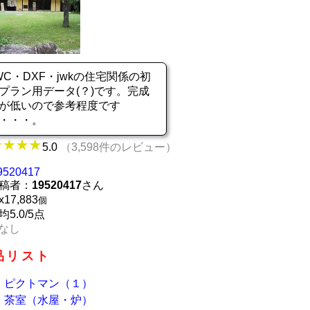
WC・DXF・jwkの住宅関係の初
プラン用データ(？)です。完成
が低いので参考程度です
が・・・。
5.0
（3,598件のレビュー）
9520417
稿者：
19520417
さん
x
17,883
個
均5.0/5点
なし
品リスト
ピクトマン（１）
茶室（水屋・炉）