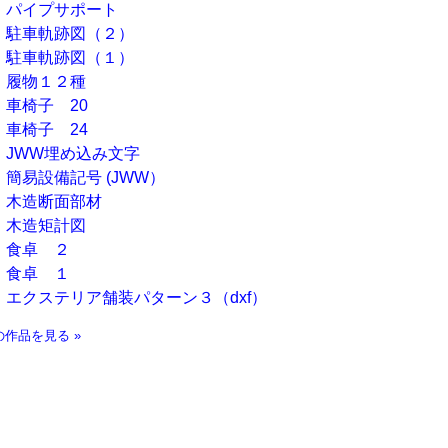
パイプサポート
駐車軌跡図（２）
駐車軌跡図（１）
履物１２種
車椅子 20
車椅子 24
JWW埋め込み文字
簡易設備記号 (JWW）
木造断面部材
木造矩計図
食卓 ２
食卓 １
エクステリア舗装パターン３（dxf）
の作品を見る »