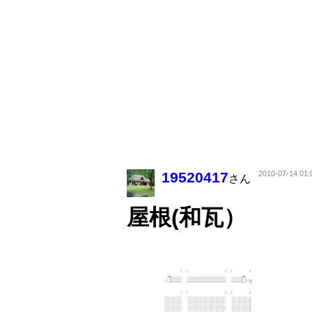
19520417
2010-07-14 01:
さん
屋根(和瓦）