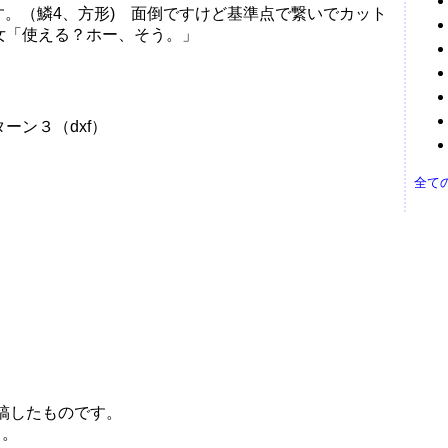
ンです。（鱗4、方形) 面倒ですけど基準点で繋いでカット
女「使える？ホー、そう。」
）
ーン３（dxf）
全て
稿したものです。
う。