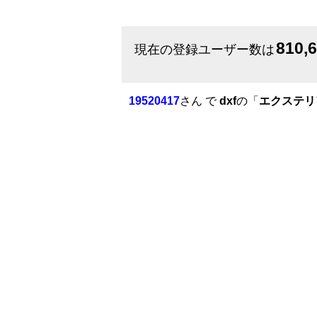
810,
現在の登録ユーザー数は
19520417
さん で
dxf
の「
エクステリ