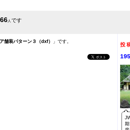
666
です
人
ア舗装パターン３（dxf）
」です。
投
19
J
期
度