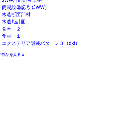
JWW埋め込み文字
簡易設備記号 (JWW）
木造断面部材
木造矩計図
食卓 ２
食卓 １
エクステリア舗装パターン３（dxf）
の作品を見る »