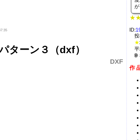
ID:
1
47:35
投
★
パターン３（dxf）
平
DXF
作