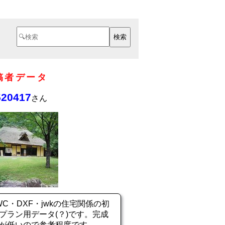
稿者データ
520417
さん
WC・DXF・jwkの住宅関係の初
プラン用データ(？)です。完成
が低いので参考程度です