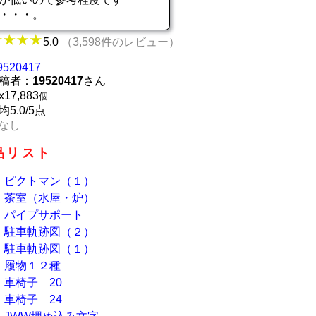
が・・・。
5.0
（3,598件のレビュー）
9520417
稿者：
19520417
さん
x
17,883
個
均5.0/5点
なし
品リスト
ピクトマン（１）
茶室（水屋・炉）
パイプサポート
駐車軌跡図（２）
駐車軌跡図（１）
履物１２種
車椅子 20
車椅子 24