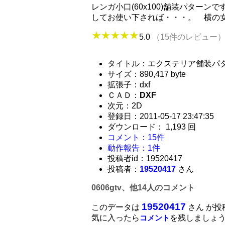
レンガ小口(60x100)舗装パター
してお使い下されば・・・。 横の
5.0
（15件のレビュー
タイトル：エクステリア舗装パタ
サイズ：890,417 byte
拡張子：dxf
ＣＡＤ：
DXF
次元：2D
登録日：2011-05-17 23:47:35
ダウンロード： 1,193 回
コメント：15件
動作報告：1件
投稿者id：19520417
投稿者：
19520417
さん
0606gtv、他14人のコメント
19520417
このデータは
さん が投
気に入ったら
を残しましょ
コメント