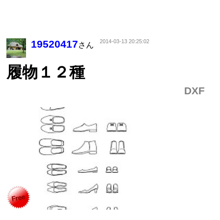
19520417
2014-03-13 20:25:02
さん
履物１２種
DXF