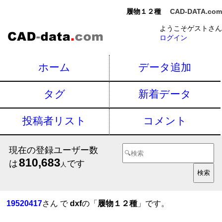
履物１２種
CAD-DATA.com
ようこそゲストさん
ログイン
ホーム
データ追加
タグ
新着データ
投稿者リスト
コメント
現在の登録ユーザー数
810,683
は
です
人
19520417
さん で
dxf
の「
履物１２種
」です。