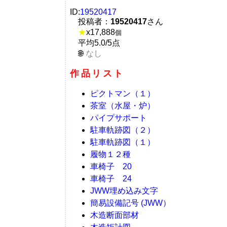
ID:
19520417
投稿者：
19520417
さん
★
x
17,888
個
平均5.0/5点
なし
作品リスト
ピクトマン（１）
茶室（水屋・炉）
パイプサポート
駐車軌跡図（２）
駐車軌跡図（１）
履物１２種
車椅子 20
車椅子 24
JWW埋め込み文字
簡易設備記号 (JWW）
木造断面部材