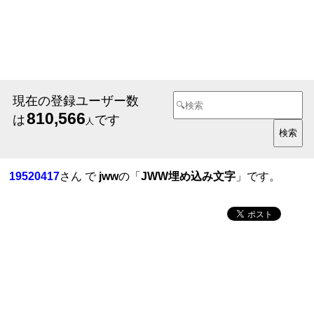
現在の登録ユーザー数
810,566
は
です
人
19520417
さん で
jww
の「
JWW埋め込み文字
」です。