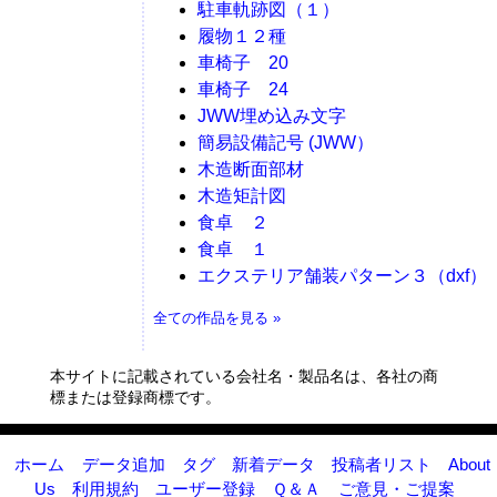
駐車軌跡図（１）
履物１２種
車椅子 20
車椅子 24
JWW埋め込み文字
簡易設備記号 (JWW）
木造断面部材
木造矩計図
食卓 ２
食卓 １
エクステリア舗装パターン３（dxf）
全ての作品を見る »
本サイトに記載されている会社名・製品名は、各社の商
標または登録商標です。
ホーム
データ追加
タグ
新着データ
投稿者リスト
About
Us
利用規約
ユーザー登録
Ｑ＆Ａ
ご意見・ご提案