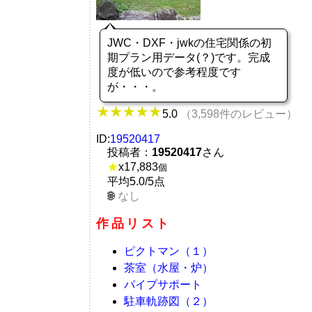
JWC・DXF・jwkの住宅関係の初
期プラン用データ(？)です。完成
度が低いので参考程度です
が・・・。
5.0
（3,598件のレビュー）
ID:
19520417
投稿者：
19520417
さん
★
x
17,883
個
平均5.0/5点
なし
作品リスト
ピクトマン（１）
茶室（水屋・炉）
パイプサポート
駐車軌跡図（２）