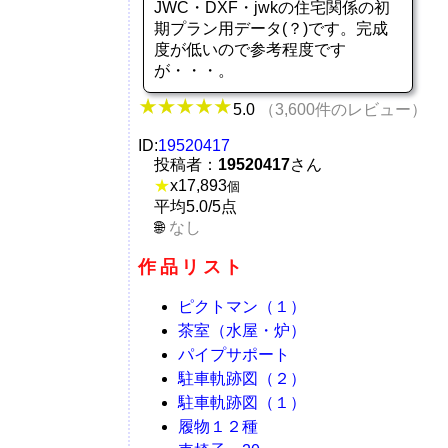
JWC・DXF・jwkの住宅関係の初
期プラン用データ(？)です。完成
度が低いので参考程度です
が・・・。
5.0
（3,600件のレビュー）
ID:
19520417
投稿者：
19520417
さん
★
x
17,893
個
平均5.0/5点
なし
作品リスト
ピクトマン（１）
茶室（水屋・炉）
パイプサポート
駐車軌跡図（２）
駐車軌跡図（１）
履物１２種