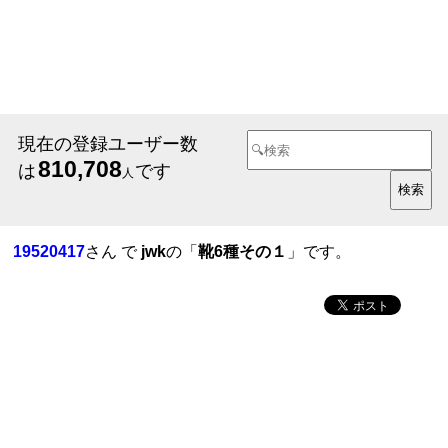
現在の登録ユーザー数
810,708
は
です
人
19520417
さん で
jwk
の「
靴6種その１
」です。