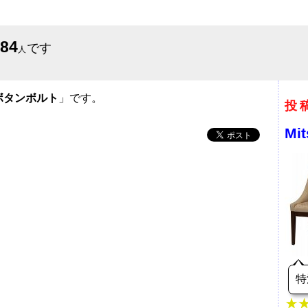
684
です
人
ボタンボルト
」です。
投
Mi
特