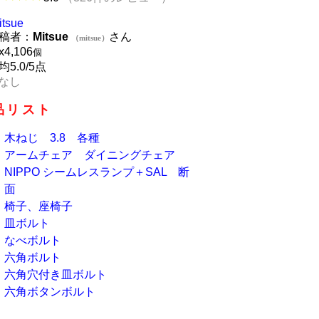
itsue
稿者：
Mitsue
さん
（mitsue）
x
4,106
個
均5.0/5点
なし
品リスト
木ねじ 3.8 各種
アームチェア ダイニングチェア
NIPPO シームレスランプ＋SAL 断
面
椅子、座椅子
皿ボルト
なべボルト
六角ボルト
六角穴付き皿ボルト
六角ボタンボルト