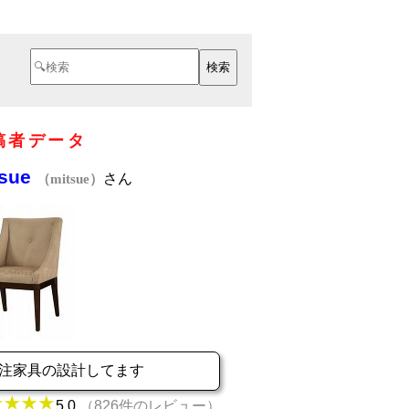
稿者データ
tsue
さん
（mitsue）
注家具の設計してます
5.0
（826件のレビュー）