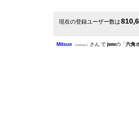
810,
現在の登録ユーザー数は
Mitsue
さん で
jww
の「
六角
（mitsue）