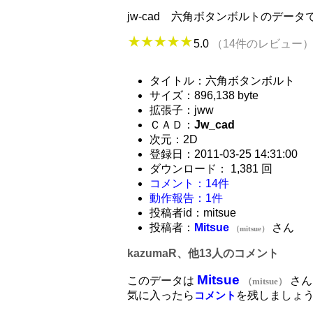
jw-cad 六角ボタンボルトのデー
5.0
（14件のレビュー
タイトル：六角ボタンボルト
サイズ：896,138 byte
拡張子：jww
ＣＡＤ：
Jw_cad
次元：2D
登録日：2011-03-25 14:31:00
ダウンロード： 1,381 回
コメント：14件
動作報告：1件
投稿者id：mitsue
投稿者：
Mitsue
さん
（mitsue）
kazumaR、他13人のコメント
Mitsue
このデータは
さん
（mitsue）
気に入ったら
を残しましょ
コメント