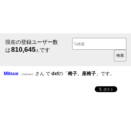
現在の登録ユーザー数
810,645
は
です
人
Mitsue
さん で
dxf
の「
椅子、座椅子
」です。
（mitsue）