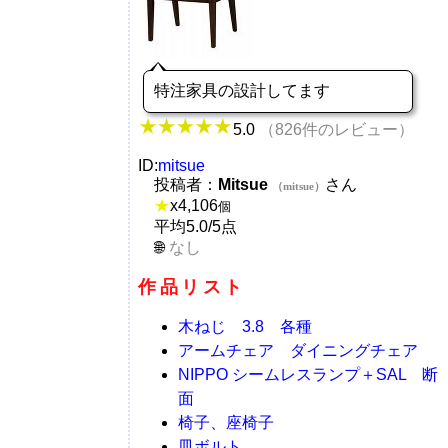
特注家具の設計してます
5.0
（826件のレビュー）
ID:
mitsue
投稿者：
Mitsue
さん
（mitsue）
★
x
4,106
個
平均5.0/5点
なし
作品リスト
木ねじ 3.8 各種
アームチェア ダイニングチェア
NIPPO シームレスランプ＋SAL 断
面
椅子、座椅子
皿ボルト