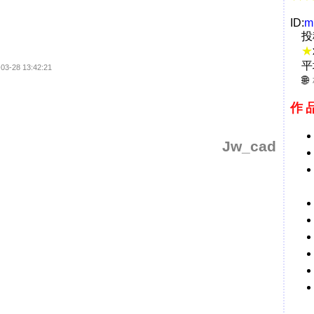
ID:
m
投
★
平
-03-28 13:42:21
作
Jw_cad