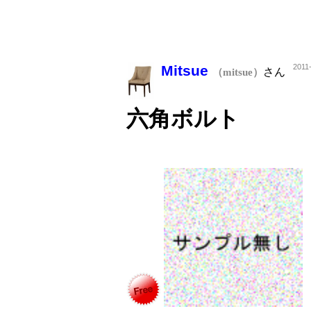
Mitsue
2011
さん
（mitsue）
六角ボルト