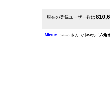
810,
現在の登録ユーザー数は
Mitsue
さん で
jww
の「
六角
（mitsue）