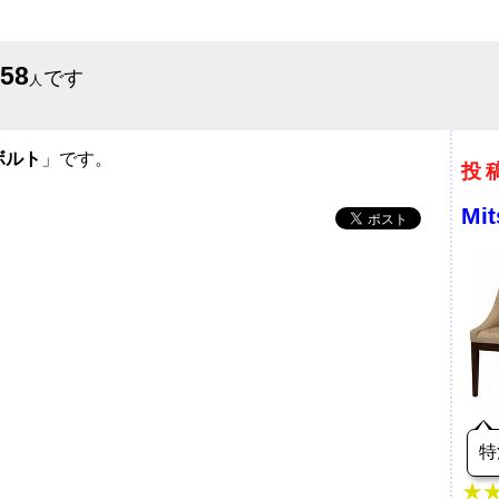
658
です
人
ボルト
」です。
投
Mi
特