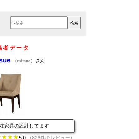
稿者データ
tsue
さん
（mitsue）
注家具の設計してます
5.0
（826件のレビュー）