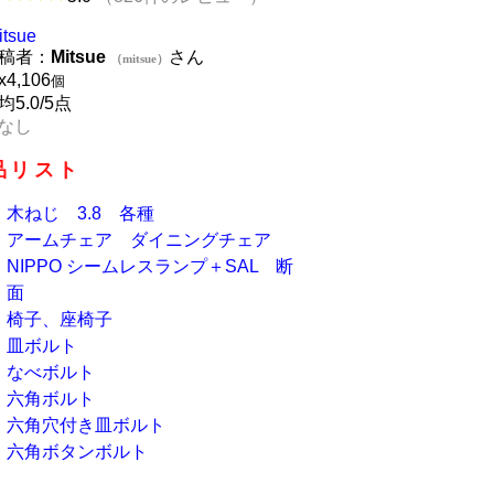
itsue
稿者：
Mitsue
さん
（mitsue）
x
4,106
個
均5.0/5点
なし
品リスト
木ねじ 3.8 各種
アームチェア ダイニングチェア
NIPPO シームレスランプ＋SAL 断
面
椅子、座椅子
皿ボルト
なべボルト
六角ボルト
六角穴付き皿ボルト
六角ボタンボルト