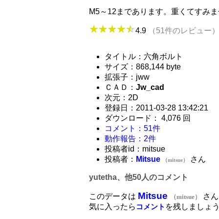
M5～12まであります。重くてすみ
4.9
（51件のレビュー
タイトル：六角ボルト
サイズ：868,144 byte
拡張子：jww
ＣＡＤ：
Jw_cad
次元：2D
登録日：2011-03-28 13:42:21
ダウンロード： 4,076 回
コメント：51件
動作報告：2件
投稿者id：mitsue
投稿者：
Mitsue
さん
（mitsue）
yutetha、他50人のコメント
Mitsue
このデータは
さん
（mitsue）
気に入ったら
を残しましょ
コメント