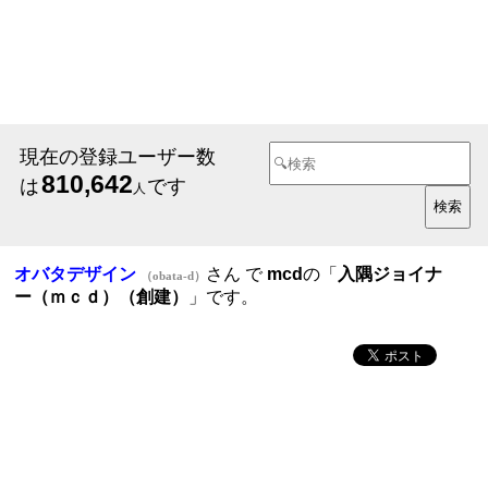
現在の登録ユーザー数
810,642
は
です
人
オバタデザイン
さん で
mcd
の「
入隅ジョイナ
（obata-d）
ー（ｍｃｄ）（創建）
」です。