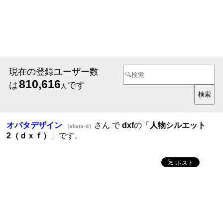
現在の登録ユーザー数
810,616
は
です
人
オバタデザイン
さん で
dxf
の「
人物シルエット
（obata-d）
2（ｄｘｆ）
」です。