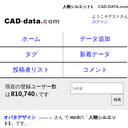
人物シルエット1
CAD-DATA.com
ようこそゲストさん
ログイン
ホーム
データ追加
タグ
新着データ
投稿者リスト
コメント
現在の登録ユーザー数
810,740
は
です
人
オバタデザイン
さん で
mcd
の「
人物シルエッ
（obata-d）
ト1
」です。