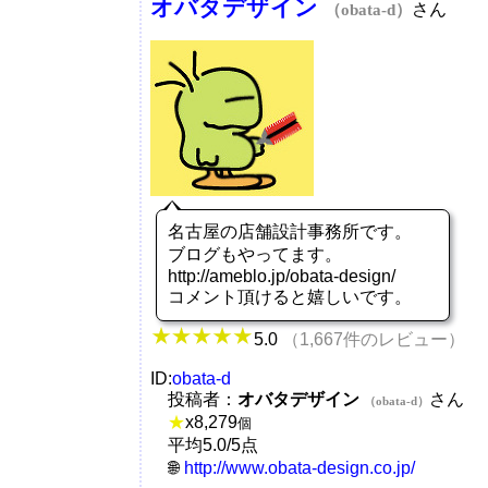
オバタデザイン
さん
（obata-d）
名古屋の店舗設計事務所です。
ブログもやってます。
http://ameblo.jp/obata-design/
コメント頂けると嬉しいです。
5.0
（1,667件のレビュー）
ID:
obata-d
投稿者：
オバタデザイン
さん
（obata-d）
★
x
8,279
個
平均5.0/5点
http://www.obata-design.co.jp/