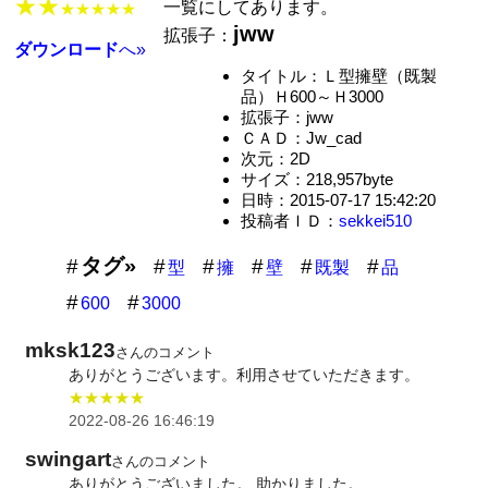
★★
一覧にしてあります。
★★★★★
jww
拡張子：
ダウンロード
へ»
タイトル：Ｌ型擁壁（既製
品）Ｈ600～Ｈ3000
拡張子：jww
ＣＡＤ：Jw_cad
次元：2D
サイズ：218,957byte
日時：2015-07-17 15:42:20
投稿者ＩＤ：
sekkei510
タグ»
型
擁
壁
既製
品
600
3000
mksk123
さんのコメント
ありがとうございます。利用させていただきます。
★★★★★
2022-08-26 16:46:19
swingart
さんのコメント
ありがとうございました。 助かりました。