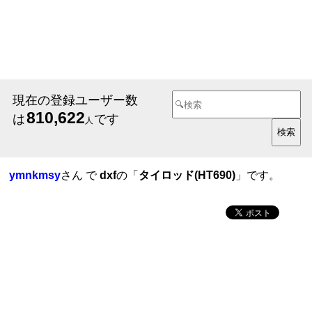
現在の登録ユーザー数
810,622
は
です
人
ymnkmsy
さん で
dxf
の「
タイロッド(HT690)
」です。