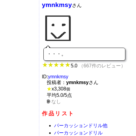
ymnkmsy
さん
・・・。
5.0
（667件のレビュー）
ID:
ymnkmsy
投稿者：
ymnkmsy
さん
★
x
3,308
個
平均5.0/5点
なし
作品リスト
パーカッションドリル他
パーカッションドリル