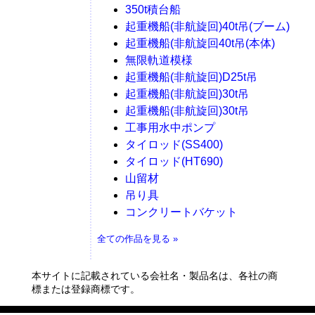
350t積台船
起重機船(非航旋回)40t吊(ブーム)
起重機船(非航旋回40t吊(本体)
無限軌道模様
起重機船(非航旋回)D25t吊
起重機船(非航旋回)30t吊
起重機船(非航旋回)30t吊
工事用水中ポンプ
タイロッド(SS400)
タイロッド(HT690)
山留材
吊り具
コンクリートバケット
全ての作品を見る »
本サイトに記載されている会社名・製品名は、各社の商
標または登録商標です。