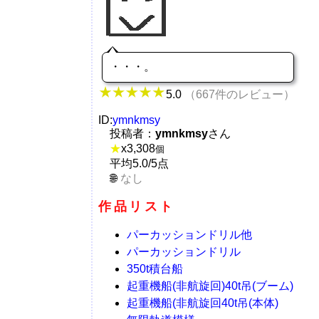
・・・。
5.0
（667件のレビュー）
ID:
ymnkmsy
投稿者：
ymnkmsy
さん
★
x
3,308
個
平均5.0/5点
なし
作品リスト
パーカッションドリル他
パーカッションドリル
350t積台船
起重機船(非航旋回)40t吊(ブーム)
起重機船(非航旋回40t吊(本体)