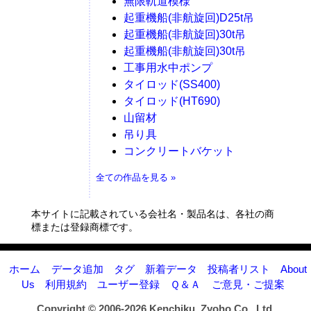
無限軌道模様
起重機船(非航旋回)D25t吊
起重機船(非航旋回)30t吊
起重機船(非航旋回)30t吊
工事用水中ポンプ
タイロッド(SS400)
タイロッド(HT690)
山留材
吊り具
コンクリートバケット
全ての作品を見る »
本サイトに記載されている会社名・製品名は、各社の商
標または登録商標です。
ホーム
データ追加
タグ
新着データ
投稿者リスト
About
Us
利用規約
ユーザー登録
Ｑ＆Ａ
ご意見・ご提案
Copyright © 2006-2026
Kenchiku_Zyoho Co., Ltd.