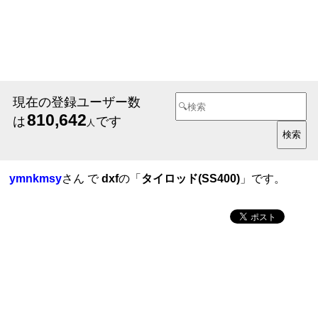
現在の登録ユーザー数
810,642
は
です
人
ymnkmsy
さん で
dxf
の「
タイロッド(SS400)
」です。