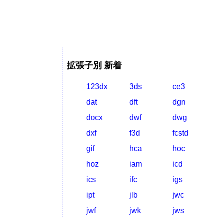
拡張子別 新着
123dx
3ds
ce3
dat
dft
dgn
docx
dwf
dwg
dxf
f3d
fcstd
gif
hca
hoc
hoz
iam
icd
ics
ifc
igs
ipt
jlb
jwc
jwf
jwk
jws