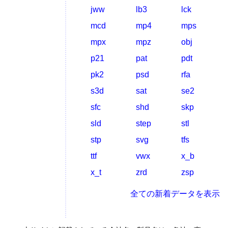
jww
lb3
lck
mcd
mp4
mps
mpx
mpz
obj
p21
pat
pdt
pk2
psd
rfa
s3d
sat
se2
sfc
shd
skp
sld
step
stl
stp
svg
tfs
ttf
vwx
x_b
x_t
zrd
zsp
全ての新着データを表示