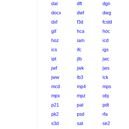
dat
dft
dgn
docx
dwf
dwg
dxf
f3d
fcstd
gif
hca
hoc
hoz
iam
icd
ics
ifc
igs
ipt
jlb
jwc
jwf
jwk
jws
jww
lb3
lck
mcd
mp4
mps
mpx
mpz
obj
p21
pat
pdt
pk2
psd
rfa
s3d
sat
se2