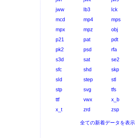
jww
lb3
lck
mcd
mp4
mps
mpx
mpz
obj
p21
pat
pdt
pk2
psd
rfa
s3d
sat
se2
sfc
shd
skp
sld
step
stl
stp
svg
tfs
ttf
vwx
x_b
x_t
zrd
zsp
全ての新着データを表示