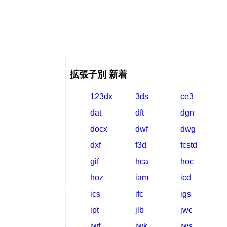
拡張子別 新着
123dx
3ds
ce3
dat
dft
dgn
docx
dwf
dwg
dxf
f3d
fcstd
gif
hca
hoc
hoz
iam
icd
ics
ifc
igs
ipt
jlb
jwc
jwf
jwk
jws