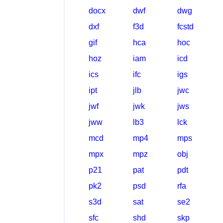
docx
dwf
dwg
dxf
f3d
fcstd
gif
hca
hoc
hoz
iam
icd
ics
ifc
igs
ipt
jlb
jwc
jwf
jwk
jws
jww
lb3
lck
mcd
mp4
mps
mpx
mpz
obj
p21
pat
pdt
pk2
psd
rfa
s3d
sat
se2
sfc
shd
skp