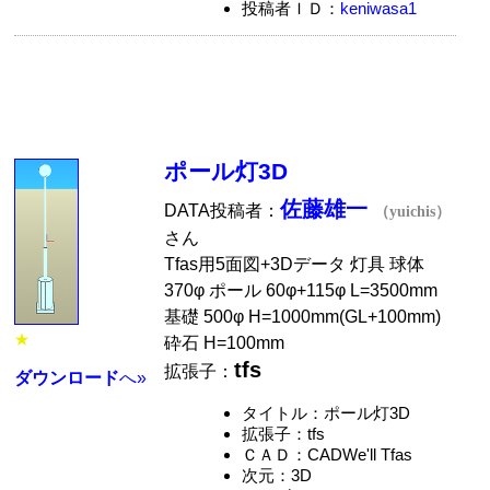
投稿者ＩＤ：
keniwasa1
ポール灯3D
佐藤雄一
DATA投稿者：
（yuichis）
さん
Tfas用5面図+3Dデータ 灯具 球体
370φ ポール 60φ+115φ L=3500mm
基礎 500φ H=1000mm(GL+100mm)
★
砕石 H=100mm
tfs
拡張子：
ダウンロード
へ»
タイトル：ポール灯3D
拡張子：tfs
ＣＡＤ：CADWe'll Tfas
次元：3D