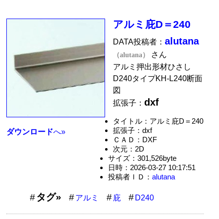
アルミ庇D＝240
alutana
DATA投稿者：
さん
（alutana）
アルミ押出形材ひさし
D240タイプKH-L240断面
図
dxf
拡張子：
タイトル：アルミ庇D＝240
拡張子：dxf
ダウンロード
へ»
ＣＡＤ：DXF
次元：2D
サイズ：301,526byte
日時：2026-03-27 10:17:51
投稿者ＩＤ：
alutana
タグ»
アルミ
庇
D240