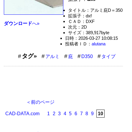
タイトル：アルミ庇D＝350
拡張子：dxf
ＣＡＤ：DXF
ダウンロード
へ»
次元：2D
サイズ：389,917byte
日時：2026-03-27 10:08:15
投稿者ＩＤ：
alutana
タグ»
アルミ
庇
D350
タイプ
＜前のページ
CAD-DATA.com
1
2
3
4
5
6
7
8
9
10