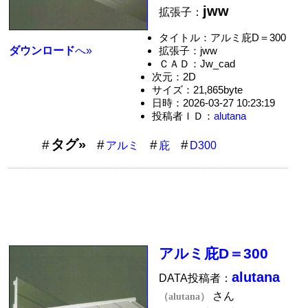
jww
拡張子：
タイトル：アルミ庇D＝300
拡張子：jww
ダウンロード
へ»
ＣＡＤ：Jw_cad
次元：2D
サイズ：21,865byte
日時：2026-03-27 10:23:19
投稿者ＩＤ：
alutana
タグ»
アルミ
庇
D300
アルミ庇D＝300
alutana
DATA投稿者：
さん
（alutana）