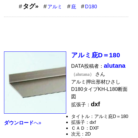
タグ»
アルミ
庇
D180
アルミ庇D＝180
alutana
DATA投稿者：
さん
（alutana）
アルミ押出形材ひさし
D180タイプKH-L180断面
図
dxf
拡張子：
タイトル：アルミ庇D＝180
拡張子：dxf
ダウンロード
へ»
ＣＡＤ：DXF
次元：2D