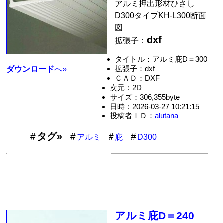
アルミ押出形材ひさし
D300タイプKH-L300断面
図
dxf
拡張子：
タイトル：アルミ庇D＝300
拡張子：dxf
ダウンロード
へ»
ＣＡＤ：DXF
次元：2D
サイズ：306,355byte
日時：2026-03-27 10:21:15
投稿者ＩＤ：
alutana
タグ»
アルミ
庇
D300
アルミ庇D＝240