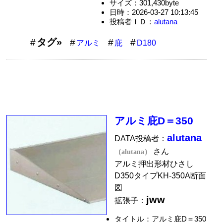
サイズ：301,430byte
日時：2026-03-27 10:13:45
投稿者ＩＤ：
alutana
タグ»
アルミ
庇
D180
アルミ庇D＝350
alutana
DATA投稿者：
さん
（alutana）
アルミ押出形材ひさし
D350タイプKH-350A断面
図
jww
拡張子：
タイトル：アルミ庇D＝350