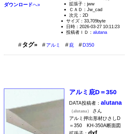
拡張子：jww
ダウンロード
へ»
ＣＡＤ：Jw_cad
次元：2D
サイズ：33,709byte
日時：2026-03-27 10:11:23
投稿者ＩＤ：
alutana
タグ»
アルミ
庇
D350
アルミ庇D＝350
alutana
DATA投稿者：
さん
（alutana）
アルミ押出形材ひさしD
＝350 KH-350A断面図
dxf
拡張子：