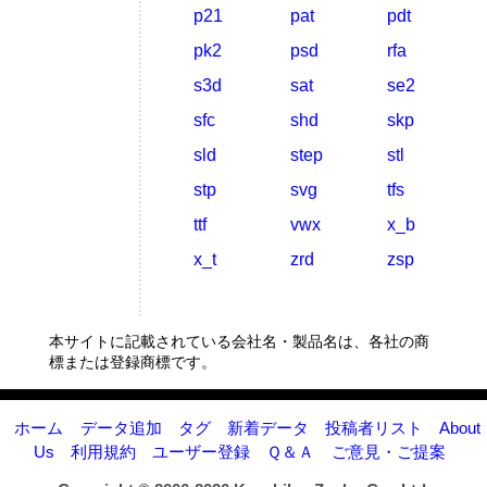
p21
pat
pdt
pk2
psd
rfa
s3d
sat
se2
sfc
shd
skp
sld
step
stl
stp
svg
tfs
ttf
vwx
x_b
x_t
zrd
zsp
本サイトに記載されている会社名・製品名は、各社の商
標または登録商標です。
ホーム
データ追加
タグ
新着データ
投稿者リスト
About
Us
利用規約
ユーザー登録
Ｑ＆Ａ
ご意見・ご提案