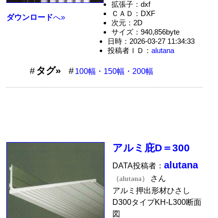
拡張子：dxf
ＣＡＤ：DXF
ダウンロード
へ»
次元：2D
サイズ：940,856byte
日時：2026-03-27 11:34:33
投稿者ＩＤ：
alutana
タグ»
100幅・150幅・200幅
アルミ庇D＝300
alutana
DATA投稿者：
さん
（alutana）
アルミ押出形材ひさし
D300タイプKH-L300断面
図