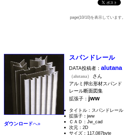
page(10/10)を表示しています。
スパンドレール
alutana
DATA投稿者：
さん
（alutana）
アルミ押出形材スパンド
レール断面図集
jww
拡張子：
タイトル：スパンドレール
拡張子：jww
ＣＡＤ：Jw_cad
ダウンロード
へ»
次元：2D
サイズ：117,087byte