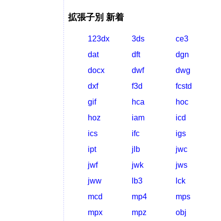
拡張子別 新着
123dx
3ds
ce3
dat
dft
dgn
docx
dwf
dwg
dxf
f3d
fcstd
gif
hca
hoc
hoz
iam
icd
ics
ifc
igs
ipt
jlb
jwc
jwf
jwk
jws
jww
lb3
lck
mcd
mp4
mps
mpx
mpz
obj