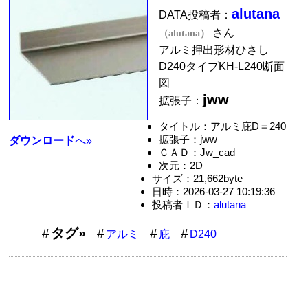
alutana
DATA投稿者：
さん
（alutana）
アルミ押出形材ひさし
D240タイプKH-L240断面
図
jww
拡張子：
タイトル：アルミ庇D＝240
拡張子：jww
ダウンロード
へ»
ＣＡＤ：Jw_cad
次元：2D
サイズ：21,662byte
日時：2026-03-27 10:19:36
投稿者ＩＤ：
alutana
タグ»
アルミ
庇
D240