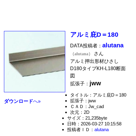
アルミ庇D＝180
alutana
DATA投稿者：
さん
（alutana）
アルミ押出形材ひさし
D180タイプKH-L180断面
図
jww
拡張子：
タイトル：アルミ庇D＝180
拡張子：jww
ダウンロード
へ»
ＣＡＤ：Jw_cad
次元：2D
サイズ：21,235byte
日時：2026-03-27 10:15:58
投稿者ＩＤ：
alutana